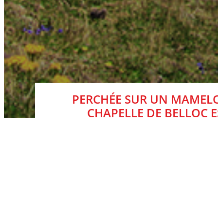
PERCHÉE SUR UN MAMELO
CHAPELLE DE BELLOC E
Cul-de-sac en fond de vallée, Brangolí (Brangoly 
premier bâtiment que l’on découvre est un châte
On poursuit le sentier balisé en rouge et jaune (
On grimpe au milieu des blocs granitiques sur un