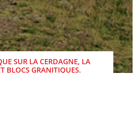
UE SUR LA CERDAGNE, LA
ET BLOCS GRANITIQUES.
 là, dans ce lieu magique déconnecté du temps. Le
e portail voisin et son tympan d’un mas cerdan.
e et le rocher qui supporte la chapelle à gauche.