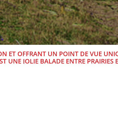
N ET OFFRANT UN POINT DE VUE UNIQ
ST UNE JOLIE BALADE ENTRE PRAIRIES 
Patrice Teisseire-Dufour
en français) est un joli hameau de granit (1 520 m). La route s’arrête
au du xviiie siècle, devenu une superbe chambre d’hôtes. On admire l
le GR de Pays Tour de Cerdagne) qui se faufile entre les maisons à droit
 chemin de sable blanc qui longe les estives des Anglades.